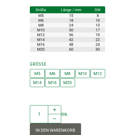
Größe
Länge / mm
SW
M5
15
8
M6
18
10
M8
24
13
M10
30
17
M12
36
19
M14
42
22
M16
48
24
M20
60
30
GRÖSSE
M5
M6
M8
M10
M12
M14
M16
M20
Stk.
IN DEN WARENKORB