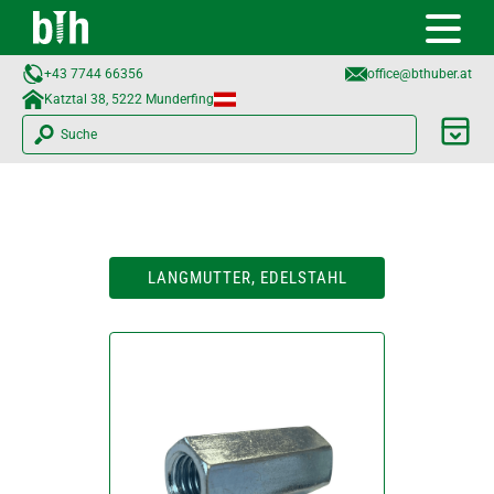
+43 7744 66356
office@bthuber.at​
Katztal 38, 5222 Munderfing
Suche
LANGMUTTER, EDELSTAHL