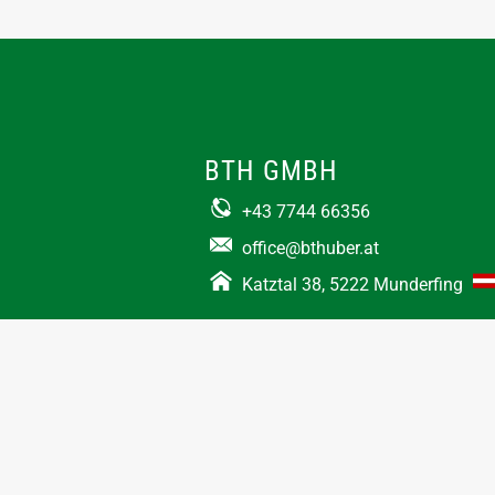
BTH GMBH
+43 7744 66356
office@bthuber.at​
Katztal 38, 5222 Munderfing
Öffnungszeiten:
Mo-Do
8:00 – 12:00 / 12:30 – 16:30
Fr
8:00 – 12:00