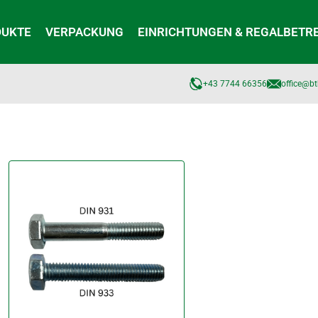
DUKTE
VERPACKUNG
EINRICHTUNGEN & REGALBETR
+43 7744 66356
office@bt