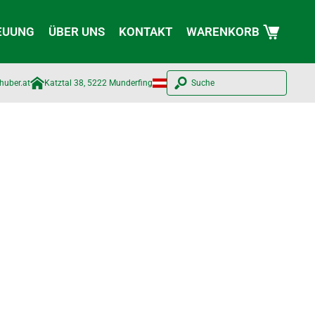
EUUNG
ÜBER UNS
KONTAKT
WARENKORB
huber.at​
Katztal 38, 5222 Munderfing
Suche