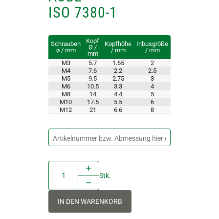
ISO 7380-1
Kopf
Schrauben
Kopfhöhe
Inbusgröße
Ø /
ø / mm
/ mm
/ mm
mm
M3
5.7
1.65
2
M4
7.6
2.2
2.5
M5
9.5
2.75
3
M6
10.5
3.3
4
M8
14
4.4
5
M10
17.5
5.5
6
M12
21
6.6
8
Stk.
IN DEN WARENKORB