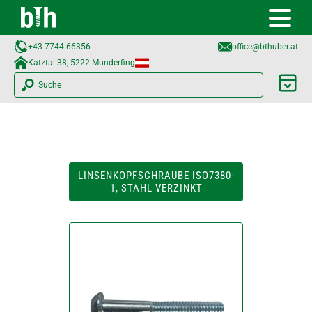
+43 7744 66356
office@bthuber.at​
Katztal 38, 5222 Munderfing
Suche
LINSENKOPFSCHRAUBE ISO7380-
1, STAHL VERZINKT