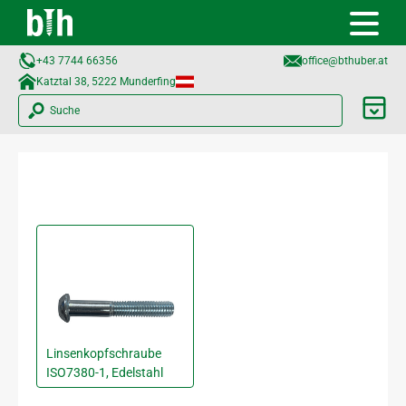
+43 7744 66356
office@bthuber.at​
Katztal 38, 5222 Munderfing
Suche
Linsenkopfschraube
ISO7380-1, Edelstahl