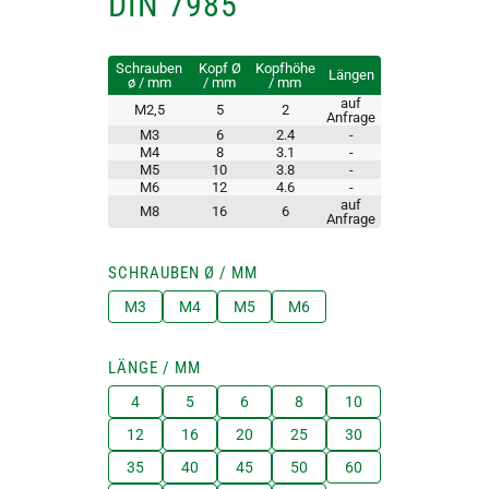
DIN 7985
Schrauben
Kopf Ø
Kopfhöhe
Längen
ø / mm
/ mm
/ mm
auf
M2,5
5
2
Anfrage
M3
6
2.4
-
M4
8
3.1
-
M5
10
3.8
-
M6
12
4.6
-
auf
M8
16
6
Anfrage
SCHRAUBEN Ø / MM
M3
M4
M5
M6
LÄNGE / MM
4
5
6
8
10
12
16
20
25
30
35
40
45
50
60