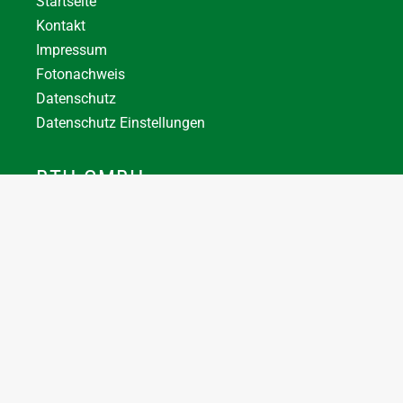
Startseite
Kontakt
Impressum
Fotonachweis
Datenschutz
Datenschutz Einstellungen
BTH GMBH
+43 7744 66356
office@bthuber.at​
Katztal 38, 5222 Munderfing
Öffnungszeiten:
Mo-Do
8:00 – 12:00 / 12:30 – 16:30
Fr
8:00 – 12:00