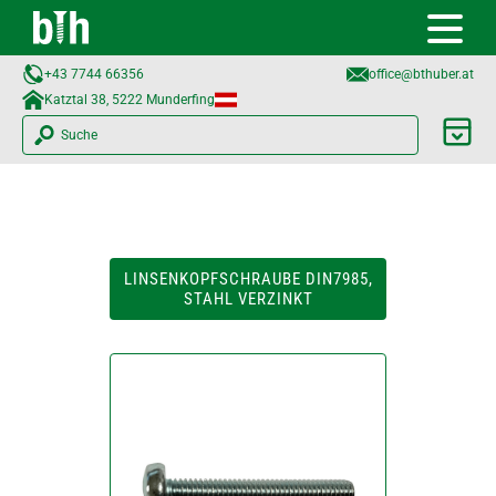
+43 7744 66356
office@bthuber.at​
Katztal 38, 5222 Munderfing
Suche
LINSENKOPFSCHRAUBE DIN7985,
STAHL VERZINKT