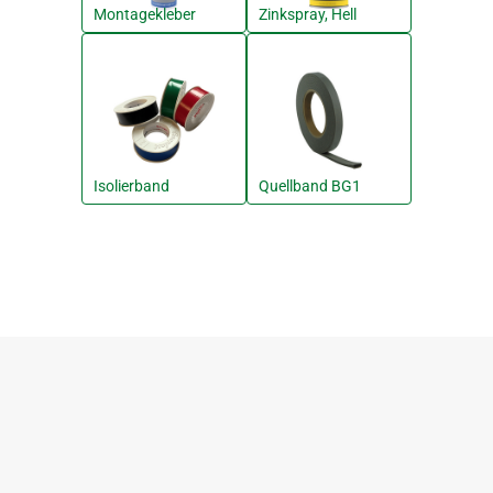
Montagekleber
Zinkspray, Hell
Isolierband
Quellband BG1