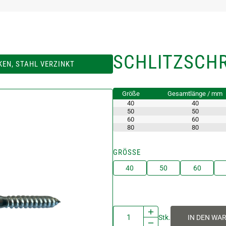
SCHLITZSCH
EN, STAHL VERZINKT
Größe
Gesamtlänge / mm
40
40
50
50
60
60
80
80
GRÖSSE
40
50
60
Stk.
IN DEN WA