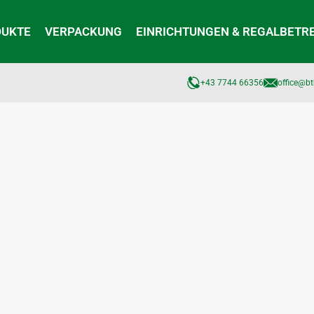
DUKTE
VERPACKUNG
EINRICHTUNGEN & REGALBETR
+43 7744 66356
office@bt