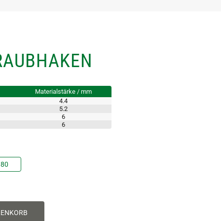
RAUBHAKEN
Materialstärke / mm
4.4
5.2
6
6
80
RENKORB