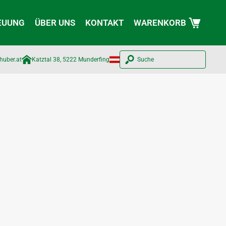
EUUNG
ÜBER UNS
KONTAKT
WARENKORB
huber.at​
Katztal 38, 5222 Munderfing
Suche