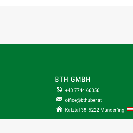
BTH GMBH
+43 7744 66356
office@bthuber.at​
Katztal 38, 5222 Munderfing
Öffnungszeiten:
Mo-Do
8:00 – 12:00 / 12:30 – 16:30