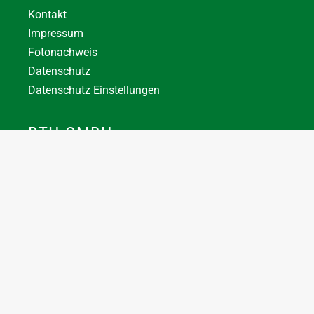
Kontakt
Impressum
Fotonachweis
Datenschutz
Datenschutz Einstellungen
BTH GMBH
+43 7744 66356
office@bthuber.at​
Katztal 38, 5222 Munderfing
Öffnungszeiten:
Mo-Do
8:00 – 12:00 / 12:30 – 16:30
Fr
8:00 – 12:00