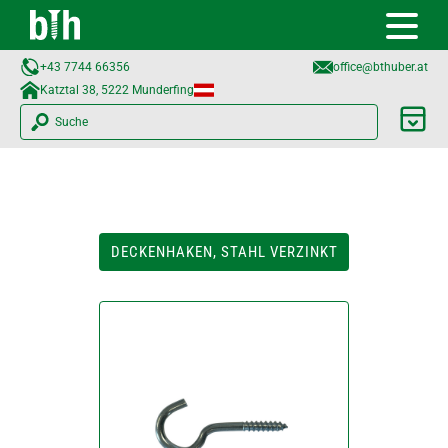
+43 7744 66356
office@bthuber.at​
Katztal 38, 5222 Munderfing
Suche
DECKENHAKEN, STAHL VERZINKT