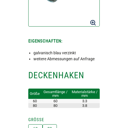
EIGENSCHAFTEN:
galvanisch blau verzinkt
weitere Abmessungen auf Anfrage
DECKENHAKEN
Gesamtlänge /
Materialstärke /
Größe
mm
mm
60
60
3.3
80
80
3.8
GRÖSSE