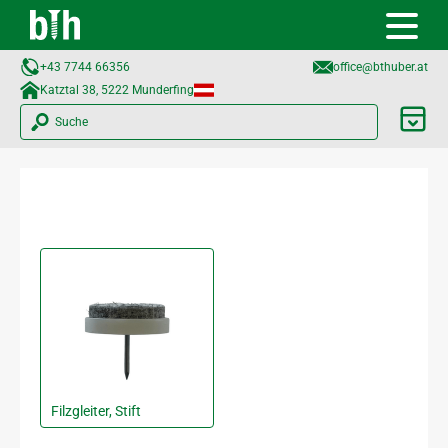
+43 7744 66356
office@bthuber.at​
Katztal 38, 5222 Munderfing
Suche
Filzgleiter, Stift