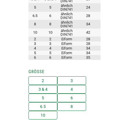
DIN741
ähnlich
5
5
24
DIN741
ähnlich
6.5
6
28
DIN741
ähnlich
8
8
34
DIN741
ähnlich
10
10
42
DIN741
2
2
Eiform
28
3
3
Eiform
28
4
4
Eiform
34
5
5
Eiform
34
6
6
Eiform
35
GRÖSSE
2
3
3 & 4
4
5
6
6.5
8
10