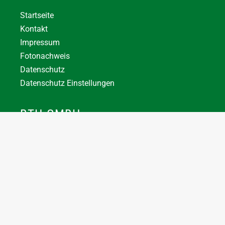
Startseite
Kontakt
Impressum
Fotonachweis
Datenschutz
Datenschutz Einstellungen
BTH GMBH
+43 7744 66356
office@bthuber.at​
Katztal 38, 5222 Munderfing
Öffnungszeiten:
Mo-Do
8:00 – 12:00 / 12:30 – 16:30
Fr
8:00 – 12:00