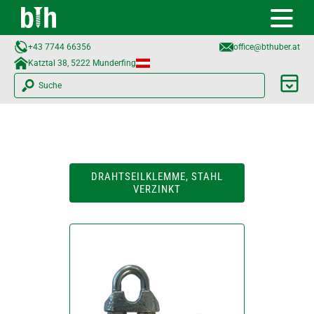
+43 7744 66356
office@bthuber.at​
Katztal 38, 5222 Munderfing
Suche
DRAHTSEILKLEMME, STAHL
VERZINKT