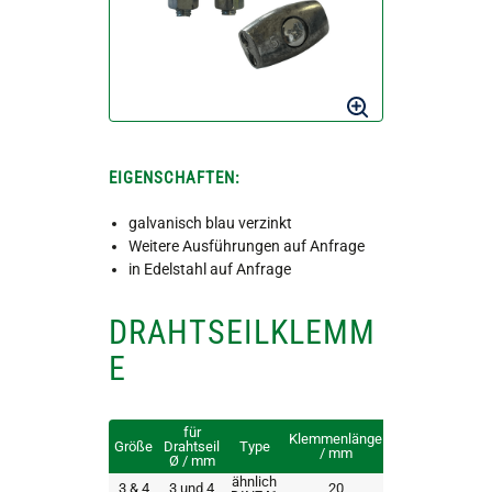
EIGENSCHAFTEN:
galvanisch blau verzinkt
Weitere Ausführungen auf Anfrage
in Edelstahl auf Anfrage
DRAHTSEILKLEMM
E
für
Klemmenlänge
Größe
Drahtseil
Type
/ mm
Ø / mm
ähnlich
3 & 4
3 und 4
20