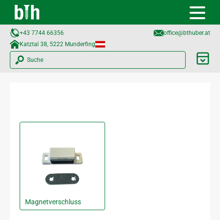
+43 7744 66356
office@bthuber.at​
Katztal 38, 5222 Munderfing
Suche
Magnetverschluss