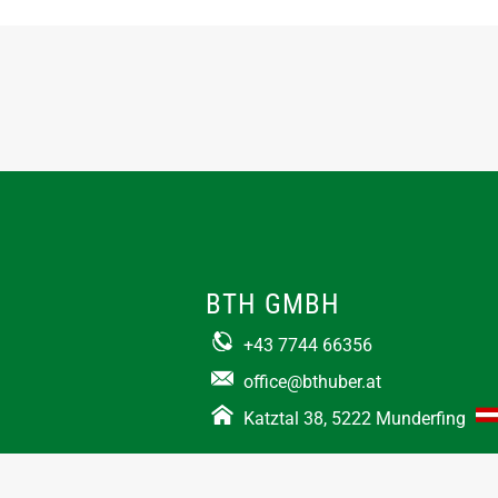
BTH GMBH
+43 7744 66356
office@bthuber.at​
Katztal 38, 5222 Munderfing
Öffnungszeiten:
Mo-Do
8:00 – 12:00 / 12:30 – 16:30