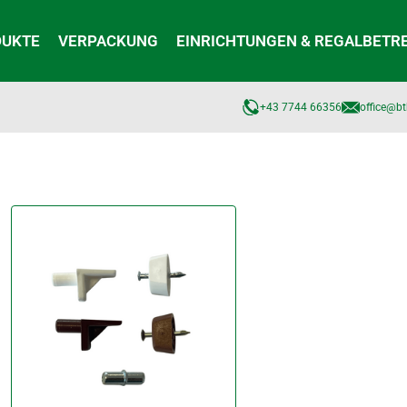
DUKTE
VERPACKUNG
EINRICHTUNGEN & REGALBETR
+43 7744 66356
office@bt