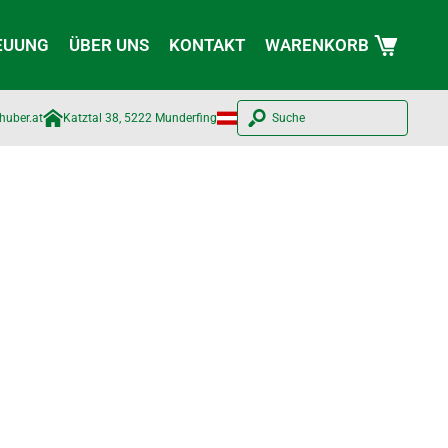
EUUNG
ÜBER UNS
KONTAKT
WARENKORB
huber.at​
Katztal 38, 5222 Munderfing
Suche