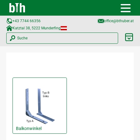
+43 7744 66356
office@bthuber.at​
Katztal 38, 5222 Munderfing
Suche
Balkonwinkel