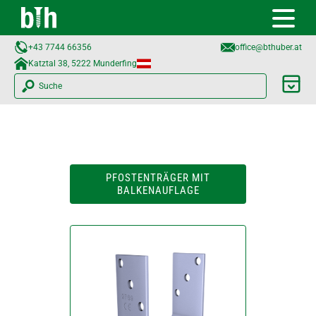
+43 7744 66356
office@bthuber.at​
Katztal 38, 5222 Munderfing
Suche
PFOSTENTRÄGER MIT
BALKENAUFLAGE