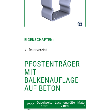
EIGENSCHAFTEN:
feuerverzinkt
PFOSTENTRÄGER
MIT
BALKENAUFLAGE
AUF BETON
Gabelweite
Laschengröße
Materialstärke
Lochu
Größe
/ mm
/ mm
/ mm
/ mm