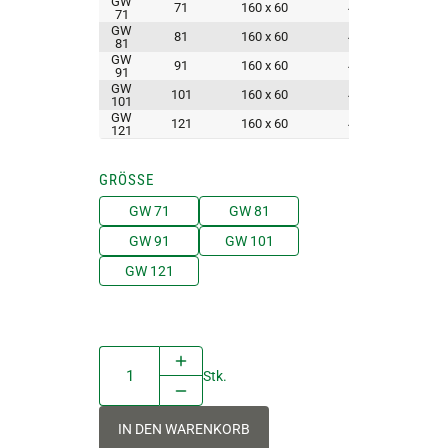
GW
71
160 x 60
4.5
9 x Ø1
71
GW
81
160 x 60
4.5
9 x Ø1
81
GW
91
160 x 60
4.5
9 x Ø1
91
GW
101
160 x 60
4.5
9 x Ø1
101
GW
121
160 x 60
4.5
9 x Ø1
121
GRÖSSE
GW 71
GW 81
GW 91
GW 101
GW 121
Stk.
IN DEN WARENKORB