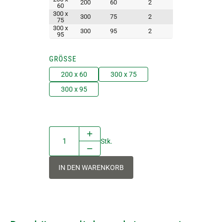
200
60
2
60
300 x
300
75
2
75
300 x
300
95
2
95
GRÖSSE
200 x 60
300 x 75
300 x 95
Stk.
IN DEN WARENKORB