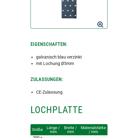
EIGENSCHAFTEN:
galvanisch blau verzinkt
mit Lochung Ø5mm
ZULASSUNGEN:
CE-Zulassung
LOCHPLATTE
Länge /
Breite /
Materialstärke
Größe
mm
mm
/ mm
200 x