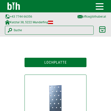
+43 7744 66356
office@bthuber.at​
Katztal 38, 5222 Munderfing
Suche
LOCHPLATTE