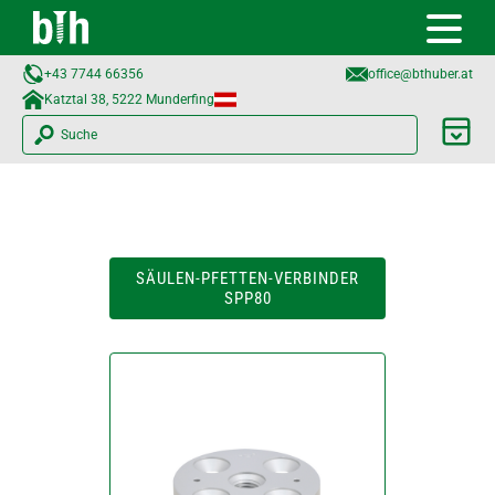
+43 7744 66356
office@bthuber.at​
Katztal 38, 5222 Munderfing
Suche
SÄULEN-PFETTEN-VERBINDER
SPP80