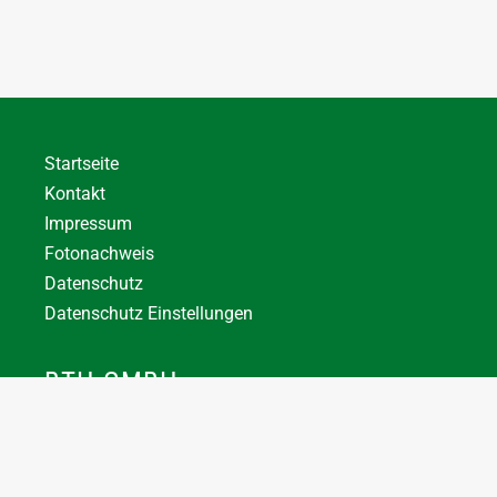
Startseite
Kontakt
Impressum
Fotonachweis
Datenschutz
Datenschutz Einstellungen
BTH GMBH
+43 7744 66356
office@bthuber.at​
Katztal 38, 5222 Munderfing