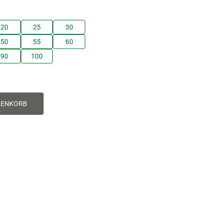
20
25
30
50
55
60
90
100
RENKORB