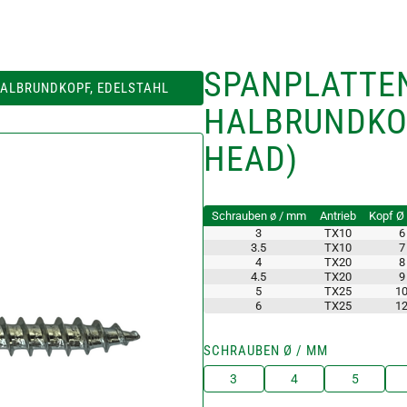
SPANPLATTE
ALBRUNDKOPF, EDELSTAHL
HALBRUNDKO
HEAD)
Schrauben ø / mm
Antrieb
Kopf Ø
3
TX10
6
3.5
TX10
7
4
TX20
8
4.5
TX20
9
5
TX25
1
6
TX25
1
SCHRAUBEN Ø / MM
3
4
5