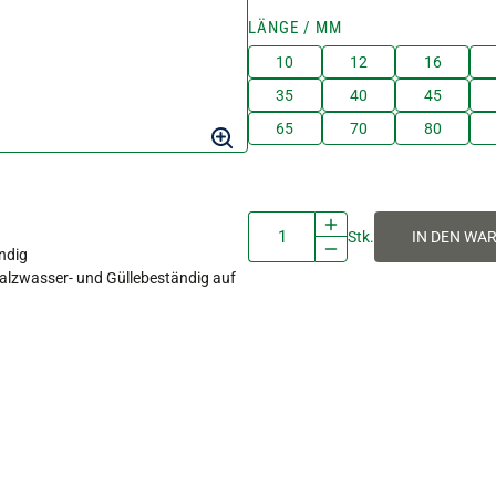
LÄNGE / MM
10
12
16
35
40
45
65
70
80
Stk.
IN DEN WA
ndig
Salzwasser- und Güllebeständig auf