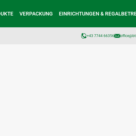
DUKTE
VERPACKUNG
EINRICHTUNGEN & REGALBETR
+43 7744 66356
office@bt