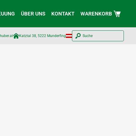
EUUNG
ÜBER UNS
KONTAKT
WARENKORB
huber.at​
Katztal 38, 5222 Munderfing
Suche