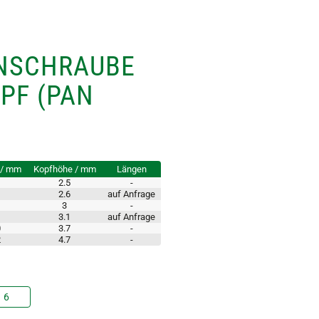
NSCHRAUBE
PF (PAN
 / mm
Kopfhöhe / mm
Längen
2.5
-
2.6
auf Anfrage
3
-
3.1
auf Anfrage
0
3.7
-
2
4.7
-
6