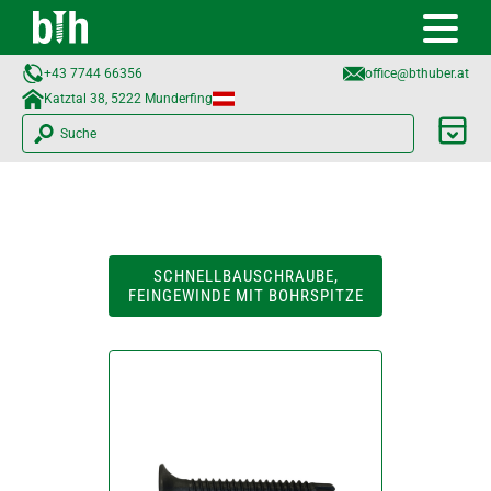
+43 7744 66356
office@bthuber.at​
Katztal 38, 5222 Munderfing
Suche
SCHNELLBAUSCHRAUBE,
FEINGEWINDE MIT BOHRSPITZE