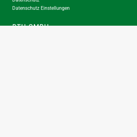
Datenschutz Einstellungen
BTH GMBH
+43 7744 66356
office@bthuber.at​
Katztal 38, 5222 Munderfing
Öffnungszeiten:
Mo-Do
8:00 – 12:00 / 12:30 – 16:30
Fr
8:00 – 12:00