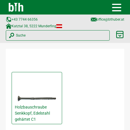
+43 7744 66356
office@bthuber.at​
Katztal 38, 5222 Munderfing
Suche
Holzbauschraube
Senkkopf, Edelstahl
gehärtet C1