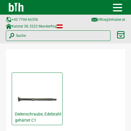
+43 7744 66356
office@bthuber.at​
Katztal 38, 5222 Munderfing
Suche
Dielenschraube, Edelstahl
gehärtet C1