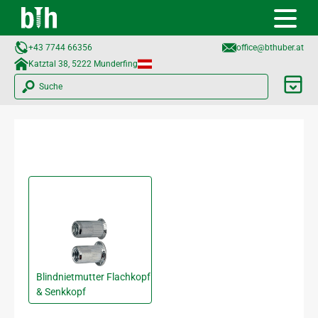
+43 7744 66356
office@bthuber.at​
Katztal 38, 5222 Munderfing
Suche
Blindnietmutter Flachkopf
& Senkkopf