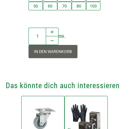
50
60
70
80
100
Stk.
IN DEN WARENKORB
Das könnte dich auch interessieren