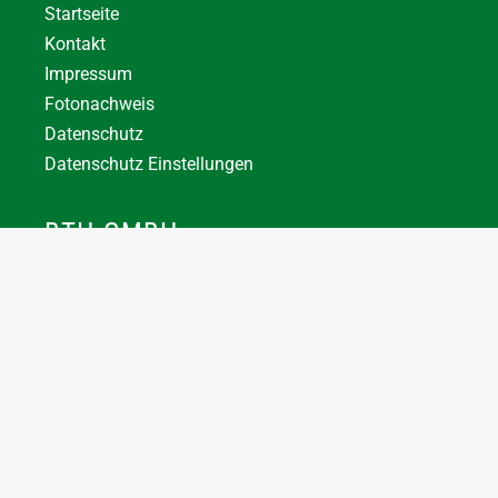
Startseite
Kontakt
Impressum
Fotonachweis
Datenschutz
Datenschutz Einstellungen
BTH GMBH
+43 7744 66356
office@bthuber.at​
Katztal 38, 5222 Munderfing
Öffnungszeiten:
Mo-Do
8:00 – 12:00 / 12:30 – 16:30
Fr
8:00 – 12:00