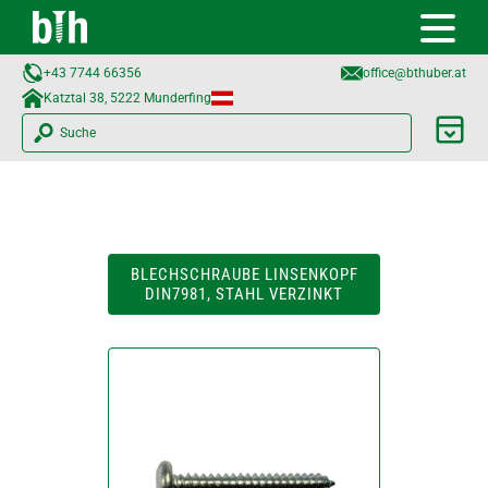
+43 7744 66356
office@bthuber.at​
Katztal 38, 5222 Munderfing
Suche
BLECHSCHRAUBE LINSENKOPF
DIN7981, STAHL VERZINKT