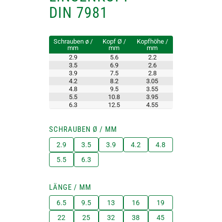
DIN 7981
Schrauben ø /
Kopf Ø /
Kopfhöhe /
mm
mm
mm
2.9
5.6
2.2
3.5
6.9
2.6
3.9
7.5
2.8
4.2
8.2
3.05
4.8
9.5
3.55
5.5
10.8
3.95
6.3
12.5
4.55
SCHRAUBEN Ø / MM
2.9
3.5
3.9
4.2
4.8
5.5
6.3
LÄNGE / MM
6.5
9.5
13
16
19
22
25
32
38
45