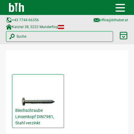
+43 7744 66356
office@bthuber.at​
Katztal 38, 5222 Munderfing
Suche
Blechschraube
Linsenkopf DIN7981,
Stahl verzinkt