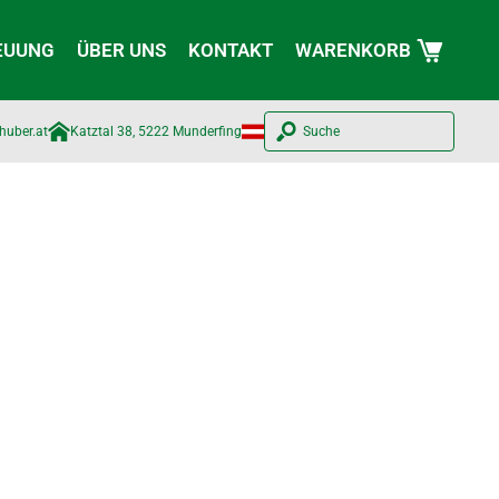
EUUNG
ÜBER UNS
KONTAKT
WARENKORB
huber.at​
Katztal 38, 5222 Munderfing
Suche