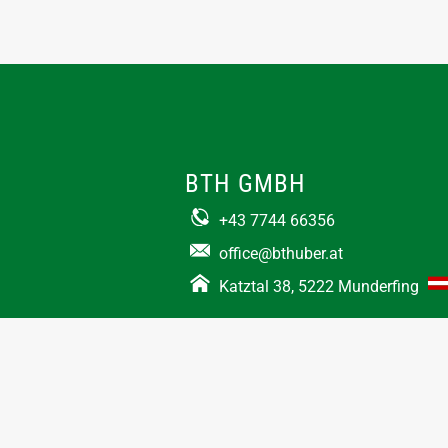
BTH GMBH
+43 7744 66356
office@bthuber.at​
Katztal 38, 5222 Munderfing
Öffnungszeiten:
Mo-Do
8:00 – 12:00 / 12:30 – 16:30
Fr
8:00 – 12:00