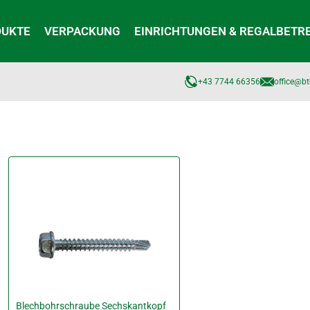
DUKTE
VERPACKUNG
EINRICHTUNGEN & REGALBETR
+43 7744 66356
office@bt
Blechbohrschraube Sechskantkopf