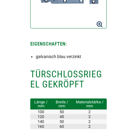
EIGENSCHAFTEN:
galvanisch blau verzinkt
TÜRSCHLOSSRIEG
EL GEKRÖPFT
Länge /
Breite /
Materialstärke /
mm
mm
mm
100
50
2
120
45
2
140
50
2
160
60
2