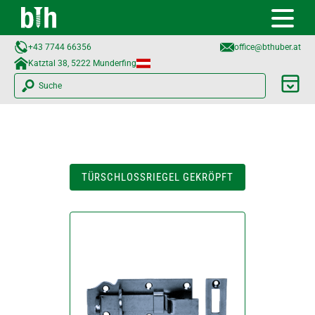
+43 7744 66356
office@bthuber.at​
Katztal 38, 5222 Munderfing
Suche
TÜRSCHLOSSRIEGEL GEKRÖPFT