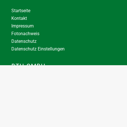
Startseite
Kontakt
Impressum
Fotonachweis
Datenschutz
Datenschutz Einstellungen
BTH GMBH
+43 7744 66356
office@bthuber.at​
Katztal 38, 5222 Munderfing
Öffnungszeiten:
Mo-Do
8:00 – 12:00 / 12:30 – 16:30
Fr
8:00 – 12:00