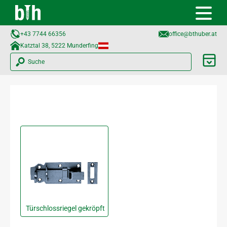
+43 7744 66356
office@bthuber.at​
Katztal 38, 5222 Munderfing
Suche
Türschlossriegel gekröpft