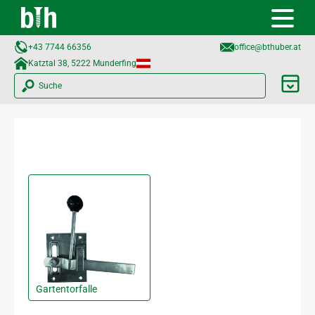
+43 7744 66356
office@bthuber.at​
Katztal 38, 5222 Munderfing
Suche
Gartentorfalle