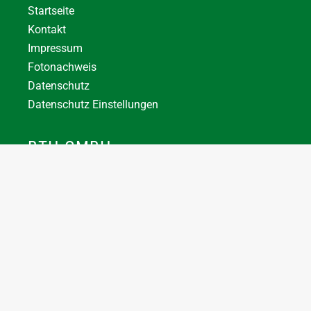
Startseite
Kontakt
Impressum
Fotonachweis
Datenschutz
Datenschutz Einstellungen
BTH GMBH
+43 7744 66356
office@bthuber.at​
Katztal 38, 5222 Munderfing
Öffnungszeiten:
Mo-Do
8:00 – 12:00 / 12:30 – 16:30
Fr
8:00 – 12:00