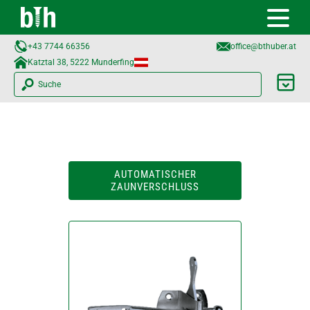
+43 7744 66356
office@bthuber.at​
Katztal 38, 5222 Munderfing
Suche
AUTOMATISCHER
ZAUNVERSCHLUSS