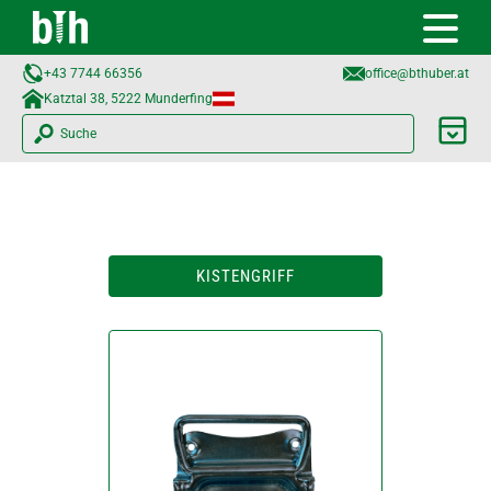
+43 7744 66356
office@bthuber.at​
Katztal 38, 5222 Munderfing
Suche
KISTENGRIFF