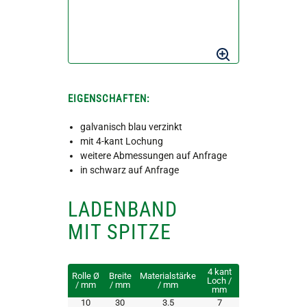
EIGENSCHAFTEN:
galvanisch blau verzinkt
mit 4-kant Lochung
weitere Abmessungen auf Anfrage
in schwarz auf Anfrage
LADENBAND
MIT SPITZE
4 kant
Rolle Ø
Breite
Materialstärke
Loch /
/ mm
/ mm
/ mm
mm
10
30
3.5
7