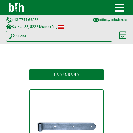
+43 7744 66356
office@bthuber.at​
Katztal 38, 5222 Munderfing
Suche
LADENBAND