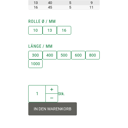
13
40
5
9
16
45
5
11
ROLLE Ø / MM
10
13
16
LÄNGE / MM
300
400
500
600
800
1000
Stk.
IN DEN WARENKORB