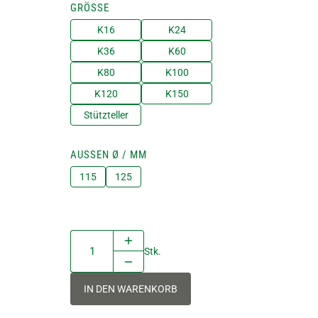
GRÖSSE
K16
K24
K36
K60
K80
K100
K120
K150
Stützteller
AUSSEN Ø / MM
115
125
Stk.
IN DEN WARENKORB