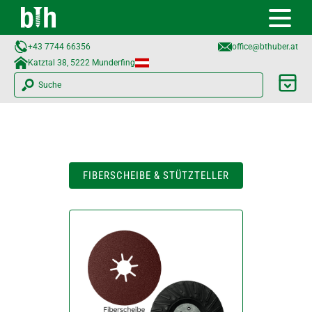
+43 7744 66356
office@bthuber.at​
Katztal 38, 5222 Munderfing
Suche
FIBERSCHEIBE & STÜTZTELLER