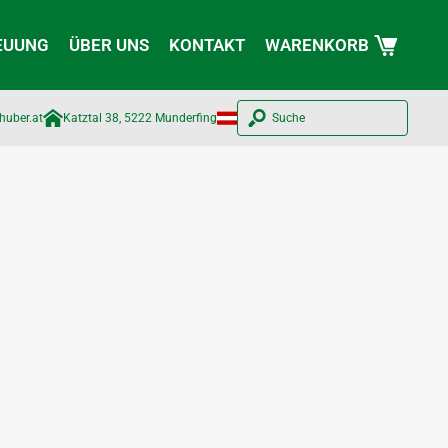
EUUNG
ÜBER UNS
KONTAKT
WARENKORB
huber.at​
Katztal 38, 5222 Munderfing
Suche