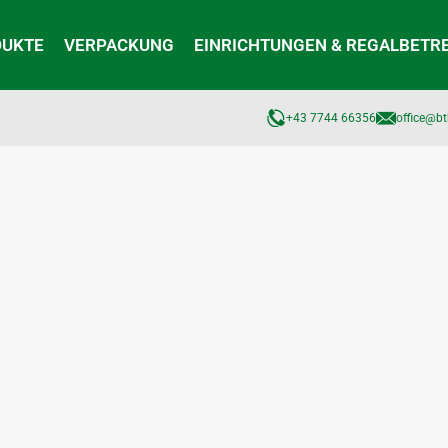
DUKTE
VERPACKUNG
EINRICHTUNGEN & REGALBETR
+43 7744 66356
office@bt