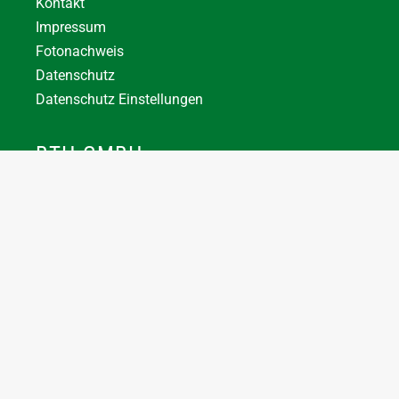
Kontakt
Impressum
Fotonachweis
Datenschutz
Datenschutz Einstellungen
BTH GMBH
+43 7744 66356
office@bthuber.at​
Katztal 38, 5222 Munderfing
Öffnungszeiten:
Mo-Do
8:00 – 12:00 / 12:30 – 16:30
Fr
8:00 – 12:00