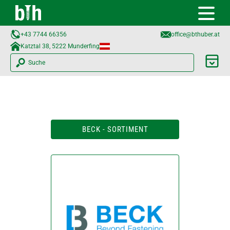
+43 7744 66356
office@bthuber.at​
Katztal 38, 5222 Munderfing
Suche
BECK - SORTIMENT