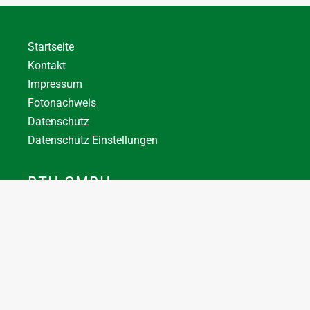
Startseite
Kontakt
Impressum
Fotonachweis
Datenschutz
Datenschutz Einstellungen
BTH GMBH
+43 7744 66356
office@bthuber.at​
Katztal 38, 5222 Munderfing
Öffnungszeiten:
Mo-Do
8:00 – 12:00 / 12:30 – 16:30