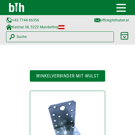
+43 7744 66356
office@bthuber.at​
Katztal 38, 5222 Munderfing
Suche
WINKELVERBINDER MIT WULST