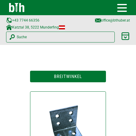
+43 7744 66356
office@bthuber.at​
Katztal 38, 5222 Munderfing
Suche
BREITWINKEL