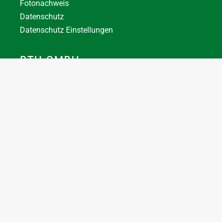
Fotonachweis
Datenschutz
Datenschutz Einstellungen
BTH GMBH
+43 7744 66356
office@bthuber.at​
Katztal 38, 5222 Munderfing
Öffnungszeiten:
Mo-Do
8:00 – 12:00 / 12:30 – 16:30
Fr
8:00 – 12:00