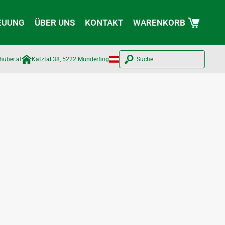
EUUNG
ÜBER UNS
KONTAKT
WARENKORB
huber.at​
Katztal 38, 5222 Munderfing
Suche