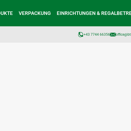
DUKTE
VERPACKUNG
EINRICHTUNGEN & REGALBETR
+43 7744 66356
office@bt