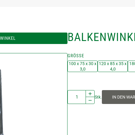
BALKENWINK
WINKEL
GRÖSSE
100 x 75 x 30 x
120 x 85 x 35 x
18
3,0
4,0
Stk.
IN DEN WA