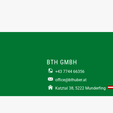
BTH GMBH
+43 7744 66356
office@bthuber.at​
Katztal 38, 5222 Munderfing
Öffnungszeiten:
Mo-Do
8:00 – 12:00 / 12:30 – 16:30